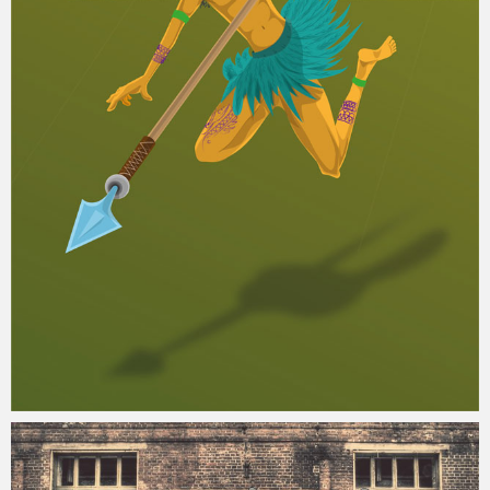
Eliasdebon