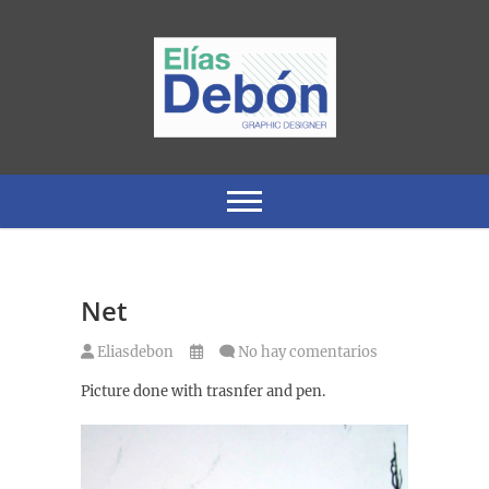
Saltar
al
contenido
Graphic Designer and Illustrator
Elias Debon
Net
Eliasdebon
No hay comentarios
Picture done with trasnfer and pen.