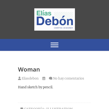
Saltar
al
contenido
Graphic Designer and Illustrator
Elias Debon
Woman
Eliasdebon
No hay comentarios
Hand sketch by pencil.