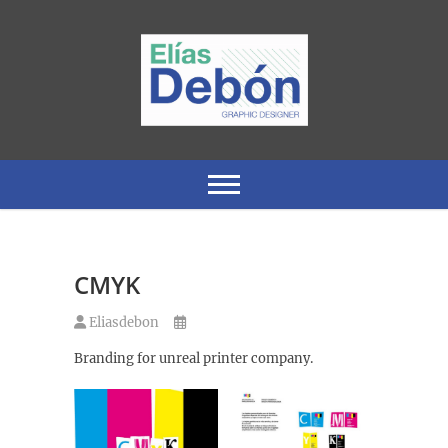
Saltar
al
contenido
Graphic Designer and Illustrator
Elias Debon
CMYK
Eliasdebon
Branding for unreal printer company.